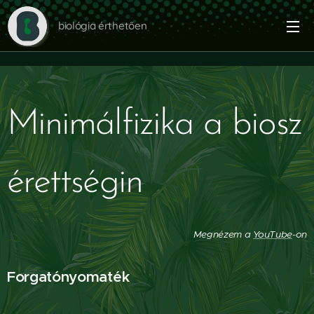
biológia érthetően
Minimálfizika a biosz
érettségin
Megnézem a
YouTube
-on
Forgatónyomaték