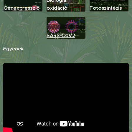
Biológiai
Génexpresszió
oxidáció
Fotoszintézis
SARS-CoV2
Egyebek