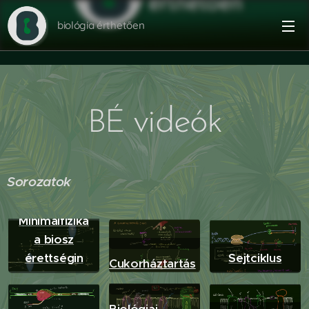
biológia érthetően
videók
BÉ
Sorozatok
Minimálfizika
a biosz
érettségin
Sejtciklus
Cukorháztartás